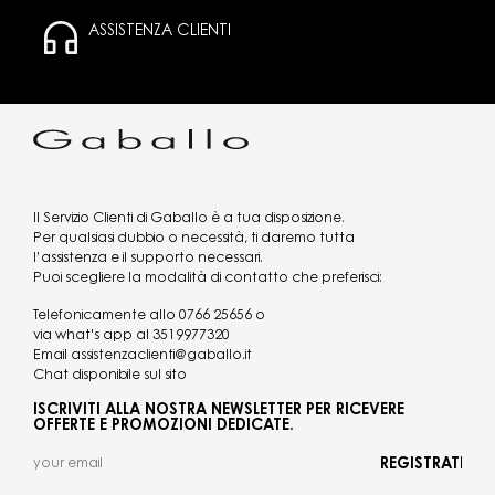
ASSISTENZA CLIENTI
Il Servizio Clienti di Gaballo è a tua disposizione.
Per qualsiasi dubbio o necessità, ti daremo tutta
l’assistenza e il supporto necessari.
Puoi scegliere la modalità di contatto che preferisci:
Telefonicamente allo
0766 25656
o
via what's app al
3519977320
Email
assistenzaclienti@gaballo.it
Chat disponibile sul sito
ISCRIVITI ALLA NOSTRA NEWSLETTER PER RICEVERE
OFFERTE E PROMOZIONI DEDICATE.
REGISTRATI