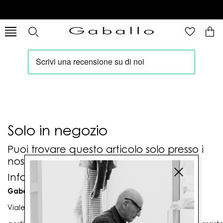
Solo in negozio
Puoi trovare questo articolo solo presso i
nostri punti vendita:
Info contatti
Gaballo Mario srl
Viale G. Matteotti n. 23 00053 Civitavecchia (RM)