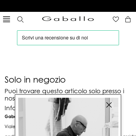
Solo in negozio
Puoi trovare questo articolo solo presso i
nostri punti vendita:
Info contatti
Gaballo Mario srl
Viale G. Matteotti n. 23 00053 Civitavecchia (RM)