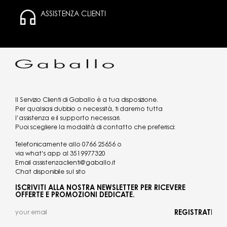
ASSISTENZA CLIENTI
Il Servizio Clienti di Gaballo è a tua disposizione.
Per qualsiasi dubbio o necessità, ti daremo tutta
l’assistenza e il supporto necessari.
Puoi scegliere la modalità di contatto che preferisci:
Telefonicamente allo
0766 25656
o
via what's app al
3519977320
Email
assistenzaclienti@gaballo.it
Chat disponibile sul sito
ISCRIVITI ALLA NOSTRA NEWSLETTER PER RICEVERE
OFFERTE E PROMOZIONI DEDICATE.
REGISTRATI