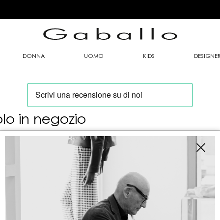
DONNA
UOMO
KIDS
DESIGNE
olo in negozio
oi trovare questo articolo solo presso i nostri
nti vendita:
fo contatti
allo Mario srl
le G. Matteotti n. 23 00053 Civitavecchia (RM)
tioneordini@gaballo.it,customercare@sellmasters.it,assistenzac