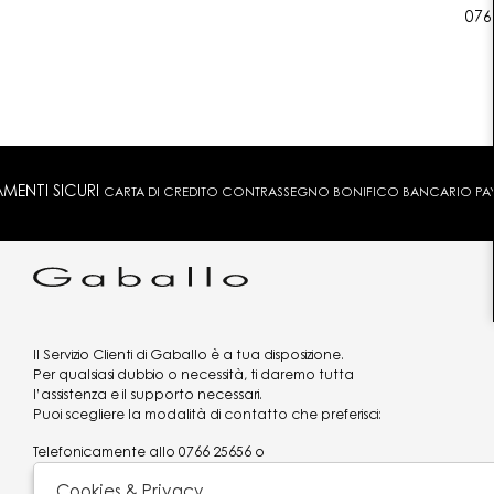
076
MENTI SICURI
CARTA DI CREDITO CONTRASSEGNO BONIFICO BANCARIO PAYPA
Il Servizio Clienti di Gaballo è a tua disposizione.
Per qualsiasi dubbio o necessità, ti daremo tutta
l’assistenza e il supporto necessari.
Puoi scegliere la modalità di contatto che preferisci:
Telefonicamente allo
0766 25656
o
via what's app al
3519977320
Cookies & Privacy
Email
assistenzaclienti@gaballo.it