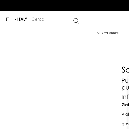
IT
|
- ITALY
NUOVI ARRIVI
S
Pu
pu
In
Gab
Via
ges