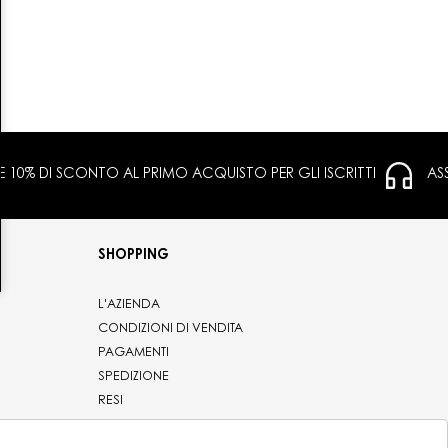
 E 10% DI SCONTO AL PRIMO ACQUISTO PER GLI ISCRITTI
AS
SHOPPING
L'AZIENDA
CONDIZIONI DI VENDITA
PAGAMENTI
SPEDIZIONE
RESI
PRIVACY