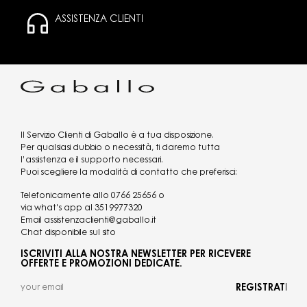
ASSISTENZA CLIENTI
Il Servizio Clienti di Gaballo è a tua disposizione.
Per qualsiasi dubbio o necessità, ti daremo tutta
l’assistenza e il supporto necessari.
Puoi scegliere la modalità di contatto che preferisci:
Telefonicamente allo
0766 25656
o
via what's app al
3519977320
Email
assistenzaclienti@gaballo.it
Chat disponibile sul sito
ISCRIVITI ALLA NOSTRA NEWSLETTER PER RICEVERE
OFFERTE E PROMOZIONI DEDICATE.
REGISTRATI