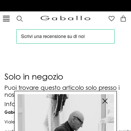
Solo in negozio
Puoi trovare questo articolo solo presso i
nostri punti vendita:
Info contatti
Gaballo Mario srl
Viale G. Matteotti n. 23 00053 Civitavecchia (RM)