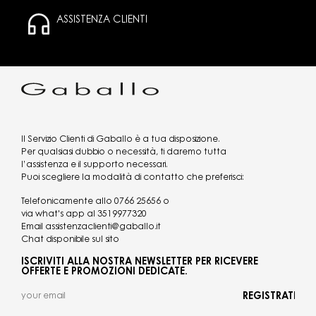
ASSISTENZA CLIENTI
Il Servizio Clienti di Gaballo è a tua disposizione.
Per qualsiasi dubbio o necessità, ti daremo tutta
l’assistenza e il supporto necessari.
Puoi scegliere la modalità di contatto che preferisci:
Telefonicamente allo
0766 25656
o
via what's app al
3519977320
Email
assistenzaclienti@gaballo.it
Chat disponibile sul sito
ISCRIVITI ALLA NOSTRA NEWSLETTER PER RICEVERE
OFFERTE E PROMOZIONI DEDICATE.
REGISTRATI