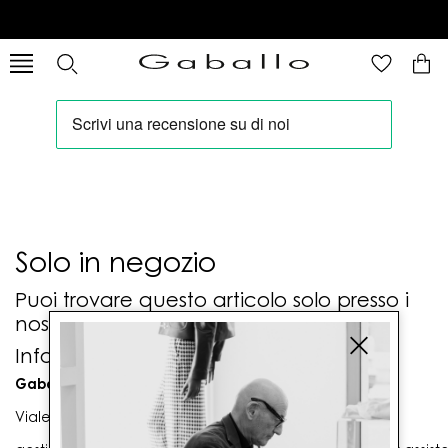
Solo in negozio
Puoi trovare questo articolo solo presso i
nostri punti vendita:
Info contatti
Gaballo Mario srl
Viale G. Matteotti n. 23 00053 Civitavecchia (RM)