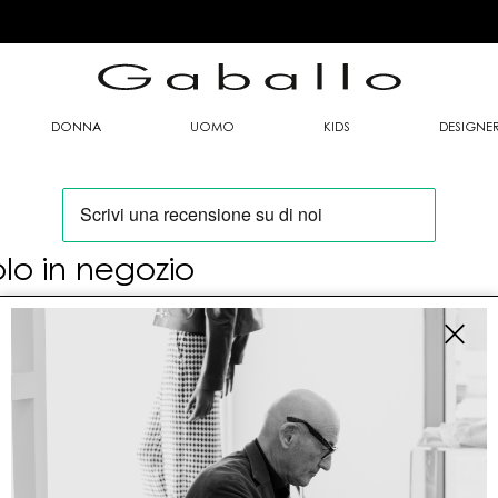
DONNA
UOMO
KIDS
DESIGNE
olo in negozio
oi trovare questo articolo solo presso i nostri
nti vendita:
fo contatti
allo Mario srl
le G. Matteotti n. 23 00053 Civitavecchia (RM)
tioneordini@gaballo.it,customercare@sellmasters.it,assistenzac