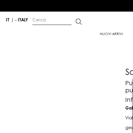
IT
|
- ITALY
NUOVI ARRIVI
S
Pu
pu
In
Gab
Via
ges