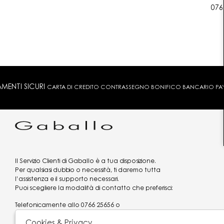
076
MENTI SICURI
CARTA DI CREDITO CONTRASSEGNO BONIFICO BANCARIO PAYPA
Il Servizio Clienti di Gaballo è a tua disposizione.
Per qualsiasi dubbio o necessità, ti daremo tutta
l’assistenza e il supporto necessari.
Puoi scegliere la modalità di contatto che preferisci:
Telefonicamente allo
0766 25656
o
via what's app al
3519977320
Cookies & Privacy
Email
assistenzaclienti@gaballo.it