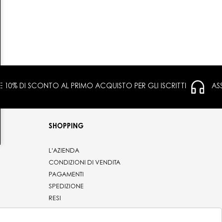
 E 10% DI SCONTO AL PRIMO ACQUISTO PER GLI ISCRITTI
AS
SHOPPING
L'AZIENDA
CONDIZIONI DI VENDITA
PAGAMENTI
SPEDIZIONE
RESI
PRIVACY