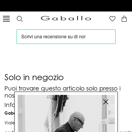
Solo in negozio
Puoi trovare questo articolo solo presso i
nostri punti vendita:
Info contatti
Gaballo Mario srl
Viale G. Matteotti n. 23 00053 Civitavecchia (RM)