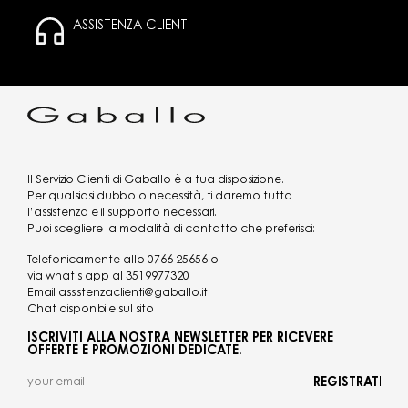
ASSISTENZA CLIENTI
Il Servizio Clienti di Gaballo è a tua disposizione.
Per qualsiasi dubbio o necessità, ti daremo tutta
l’assistenza e il supporto necessari.
Puoi scegliere la modalità di contatto che preferisci:
Telefonicamente allo
0766 25656
o
via what's app al
3519977320
Email
assistenzaclienti@gaballo.it
Chat disponibile sul sito
ISCRIVITI ALLA NOSTRA NEWSLETTER PER RICEVERE
OFFERTE E PROMOZIONI DEDICATE.
REGISTRATI