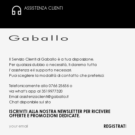
ASSISTENZA CLIENTI
Il Servizio Clienti di Gaballo è a tua disposizione.
Per qualsiasi dubbio o necessità, ti daremo tutta
l’assistenza e il supporto necessari.
Puoi scegliere la modalità di contatto che preferisci:
Telefonicamente allo
0766 25656
o
via what's app al
3519977320
Email
assistenzaclienti@gaballo.it
Chat disponibile sul sito
ISCRIVITI ALLA NOSTRA NEWSLETTER PER RICEVERE
OFFERTE E PROMOZIONI DEDICATE.
REGISTRATI