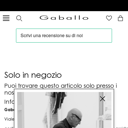
Solo in negozio
Puoi trovare questo articolo solo presso i
nostri punti vendita:
Info contatti
Gaballo Mario srl
Viale G. Matteotti n. 23 00053 Civitavecchia (RM)