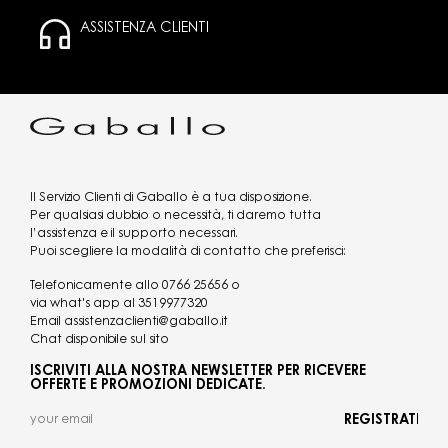
ASSISTENZA CLIENTI
Il Servizio Clienti di Gaballo è a tua disposizione.
Per qualsiasi dubbio o necessità, ti daremo tutta
l’assistenza e il supporto necessari.
Puoi scegliere la modalità di contatto che preferisci:
Telefonicamente allo
0766 25656
o
via what's app al
3519977320
Email
assistenzaclienti@gaballo.it
Chat disponibile sul sito
ISCRIVITI ALLA NOSTRA NEWSLETTER PER RICEVERE
OFFERTE E PROMOZIONI DEDICATE.
REGISTRATI