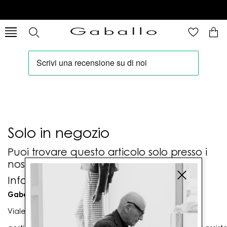
Solo in negozio
Puoi trovare questo articolo solo presso i
nostri punti vendita:
Info contatti
Gaballo Mario srl
Viale G. Matteotti n. 23 00053 Civitavecchia (RM)