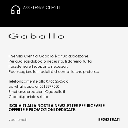
ASSISTENZA CLIENTI
Il Servizio Clienti di Gaballo è a tua disposizione.
Per qualsiasi dubbio o necessità, ti daremo tutta
l’assistenza e il supporto necessari.
Puoi scegliere la modalità di contatto che preferisci:
Telefonicamente allo
0766 25656
o
via what's app al
3519977320
Email
assistenzaclienti@gaballo.it
Chat disponibile sul sito
ISCRIVITI ALLA NOSTRA NEWSLETTER PER RICEVERE
OFFERTE E PROMOZIONI DEDICATE.
REGISTRATI