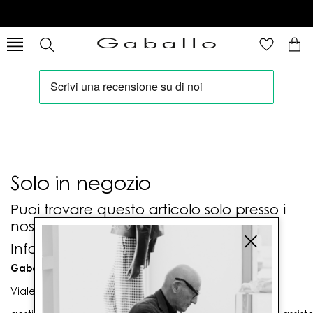
Solo in negozio
Puoi trovare questo articolo solo presso i
nostri punti vendita:
Info contatti
Gaballo Mario srl
Viale G. Matteotti n. 23 00053 Civitavecchia (RM)