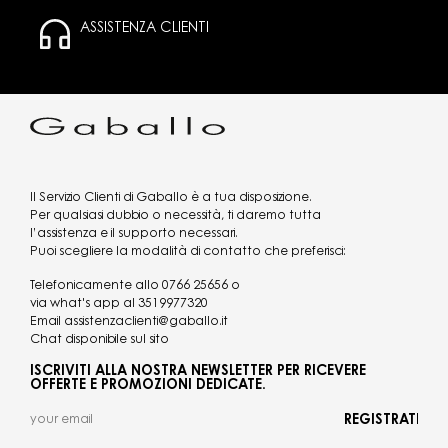
ASSISTENZA CLIENTI
Il Servizio Clienti di Gaballo è a tua disposizione.
Per qualsiasi dubbio o necessità, ti daremo tutta
l’assistenza e il supporto necessari.
Puoi scegliere la modalità di contatto che preferisci:
Telefonicamente allo
0766 25656
o
via what's app al
3519977320
Email
assistenzaclienti@gaballo.it
Chat disponibile sul sito
ISCRIVITI ALLA NOSTRA NEWSLETTER PER RICEVERE
OFFERTE E PROMOZIONI DEDICATE.
REGISTRATI