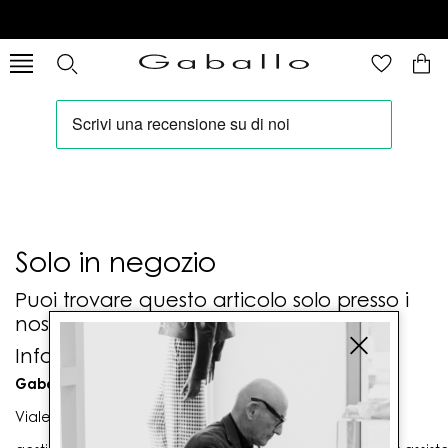
Solo in negozio
Puoi trovare questo articolo solo presso i
nostri punti vendita:
Info contatti
Gaballo Mario srl
Viale G. Matteotti n. 23 00053 Civitavecchia (RM)