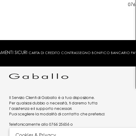
076
MENTI SICURI
CARTA DI CREDITO CONTRASSEGNO BONIFICO BANCARIO PAYPA
Il Servizio Clienti di Gaballo è a tua disposizione.
Per qualsiasi dubbio o necessità, ti daremo tutta
l’assistenza e il supporto necessari.
Puoi scegliere la modalità di contatto che preferisci:
Telefonicamente allo
0766 25656
o
via what's app al
3519977320
Cookies & Privacy
Email
assistenzaclienti@gaballo.it