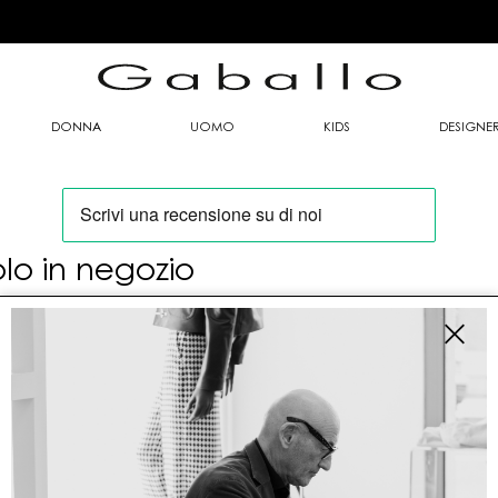
DONNA
UOMO
KIDS
DESIGNE
olo in negozio
oi trovare questo articolo solo presso i nostri
nti vendita:
fo contatti
allo Mario srl
le G. Matteotti n. 23 00053 Civitavecchia (RM)
tioneordini@gaballo.it,customercare@sellmasters.it,assistenzac