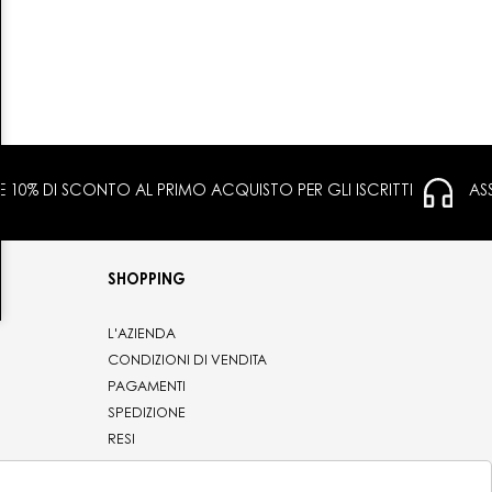
 E 10% DI SCONTO AL PRIMO ACQUISTO PER GLI ISCRITTI
AS
SHOPPING
L'AZIENDA
CONDIZIONI DI VENDITA
PAGAMENTI
SPEDIZIONE
RESI
PRIVACY