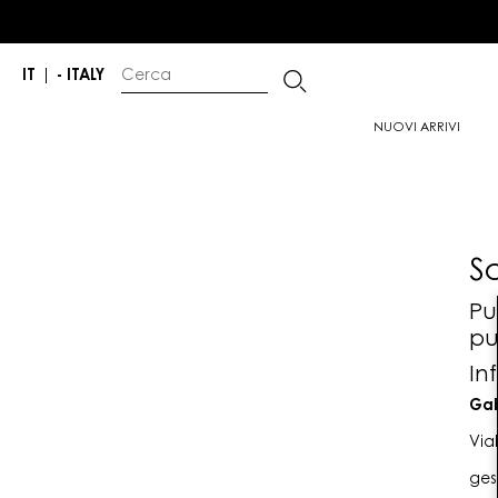
IT
|
- ITALY
NUOVI ARRIVI
S
Pu
pu
In
Gab
Via
ges