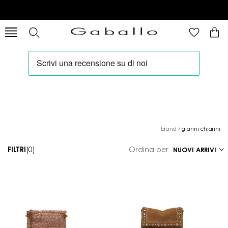
brand
/
gianni chiarini
FILTRI
(0)
Ordina per