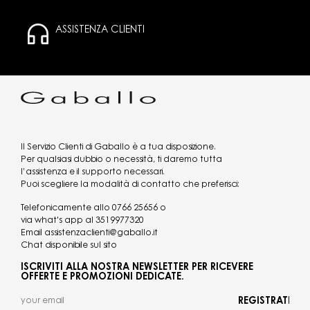
ASSISTENZA CLIENTI
Il Servizio Clienti di Gaballo è a tua disposizione.
Per qualsiasi dubbio o necessità, ti daremo tutta
l’assistenza e il supporto necessari.
Puoi scegliere la modalità di contatto che preferisci:
Telefonicamente allo
0766 25656
o
via what's app al
3519977320
Email
assistenzaclienti@gaballo.it
Chat disponibile sul sito
ISCRIVITI ALLA NOSTRA NEWSLETTER PER RICEVERE
OFFERTE E PROMOZIONI DEDICATE.
REGISTRATI