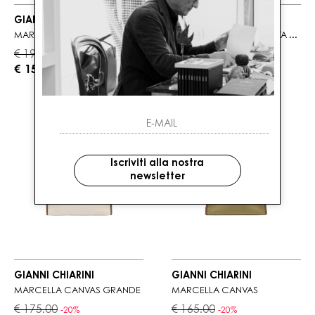
GIANNI CHIARINI
GIANNI CHIARINI
MARCELLA DENIM GRANDE
MARCELLA SCAMOSCIATA GRANDE
€ 195.00
€ 285.00
-20%
-20%
€ 156.00
€ 228.00
Iscriviti alla nostra
newsletter
GIANNI CHIARINI
GIANNI CHIARINI
MARCELLA CANVAS GRANDE
MARCELLA CANVAS
€ 175.00
€ 165.00
-20%
-20%